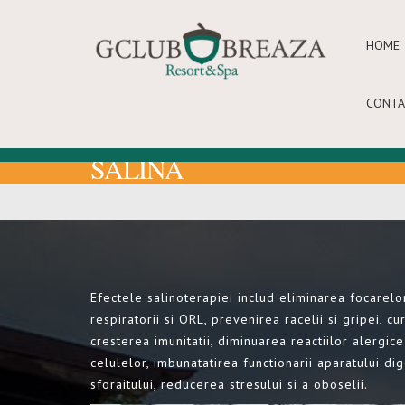
HOME
CONTA
SALINA
Efectele salinoterapiei includ eliminarea focarelor
respiratorii si ORL, prevenirea racelii si gripei, c
cresterea imunitatii, diminuarea reactiilor alergic
celulelor, imbunatatirea functionarii aparatului dig
sforaitului, reducerea stresului si a oboselii.