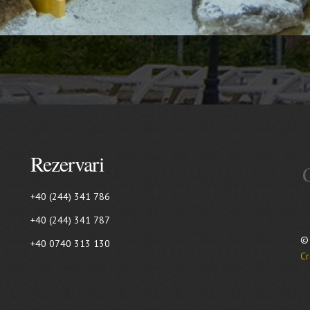
Rezervari
+40 (244) 341 786
+40 (244) 341 787
© 
+40 0740 313 130
Cr